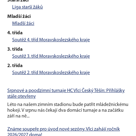
Starší žáci
Liga starší žáků
Mladší žáci
Mladší žáci
4. třída
Soutěž 4. tříd Moravskoslezského kraje
3. třída
Soutěž 3. tříd Moravskoslezského kraje
2. třída
Soutěž 2. tříd Moravskoslezského kraje
Srpnové a poodzimní turnaje HC Vlci Český Těšín: Přihlášky
stále otevřeny
Léto na našem zimním stadionu bude patřit mládežnickému
hokeji. V srpnu nás čekají dva domácí turnaje a na začátku
září na ně...
Známe soupeře pro úvod nové sezóny. Vlci zahájí ročník
2026/2027 doma!