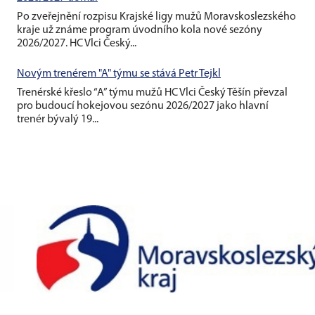
Po zveřejnění rozpisu Krajské ligy mužů Moravskoslezského
kraje už známe program úvodního kola nové sezóny
2026/2027. HC Vlci Český...
Novým trenérem "A" týmu se stává Petr Tejkl
Trenérské křeslo “A” týmu mužů HC Vlci Český Těšín převzal
pro budoucí hokejovou sezónu 2026/2027 jako hlavní
trenér bývalý 19...