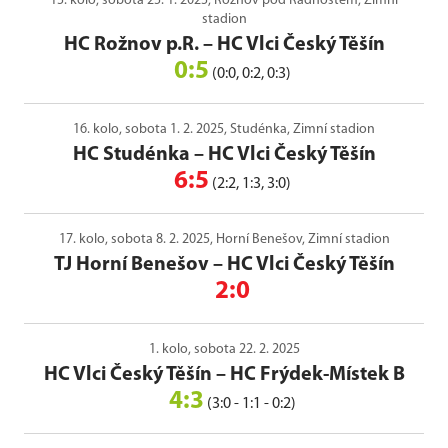
15. kolo, sobota 25. 1. 2025, Rožnov pod Radhoštěm, Zimní
stadion
HC Rožnov p.R.
–
HC Vlci Český Těšín
0:5
(0:0, 0:2, 0:3)
16. kolo, sobota 1. 2. 2025, Studénka, Zimní stadion
HC Studénka
–
HC Vlci Český Těšín
6:5
(2:2, 1:3, 3:0)
17. kolo, sobota 8. 2. 2025, Horní Benešov, Zimní stadion
TJ Horní Benešov
–
HC Vlci Český Těšín
2:0
1. kolo, sobota 22. 2. 2025
HC Vlci Český Těšín
–
HC Frýdek-Místek B
4:3
(3:0 - 1:1 - 0:2)