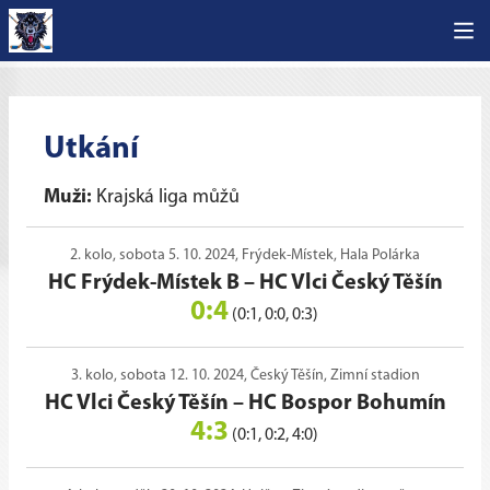
Utkání
Muži:
Krajská liga můžů
2. kolo, sobota 5. 10. 2024, Frýdek-Místek, Hala Polárka
HC Frýdek-Místek B
–
HC Vlci Český Těšín
0:4
(0:1, 0:0, 0:3)
3. kolo, sobota 12. 10. 2024, Český Těšín, Zimní stadion
HC Vlci Český Těšín
–
HC Bospor Bohumín
4:3
(0:1, 0:2, 4:0)