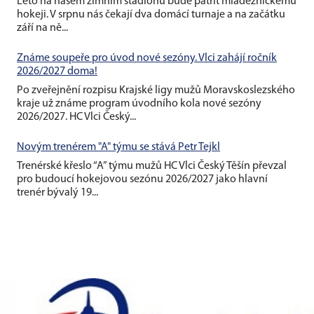
Léto na našem zimním stadionu bude patřit mládežnickému
hokeji. V srpnu nás čekají dva domácí turnaje a na začátku
září na ně...
Známe soupeře pro úvod nové sezóny. Vlci zahájí ročník
2026/2027 doma!
Po zveřejnění rozpisu Krajské ligy mužů Moravskoslezského
kraje už známe program úvodního kola nové sezóny
2026/2027. HC Vlci Český...
Novým trenérem "A" týmu se stává Petr Tejkl
Trenérské křeslo “A” týmu mužů HC Vlci Český Těšín převzal
pro budoucí hokejovou sezónu 2026/2027 jako hlavní
trenér bývalý 19...