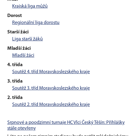
Krajská liga můžů
Dorost
Regionální liga dorostu
Starší žáci
Liga starší žáků
Mladší žáci
Mladší žáci
4. třída
Soutěž 4. tříd Moravskoslezského kraje
3. třída
Soutěž 3. tříd Moravskoslezského kraje
2. třída
Soutěž 2. tříd Moravskoslezského kraje
Srpnové a poodzimní turnaje HC Vlci Český Těšín: Přihlášky
stále otevřeny