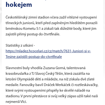
hokejem
Českotěšínský zimní stadion včera zažil vítězné vystoupení
třineckých juniorů, kteří před zaplněným hledištěm porazili
brněnskou Kometu 5:1 a získali tak důležité body, které jim
zajistili přímý postup do čtvrtfinále.
Statistiky z utkání -
https://mladez.hcocelari.cz/cz/match/7631-Juniori-si-v-
Tesine-zajistili-postup-do-ctvrtfinale
Slavnostní buly vhodila Zuzana Gorná, talentovaná
krasobruslařka z TJ Slavoj Český Těšín, která zazářila na
letošní Olympiádě dětí a mládeže, na níž získala dvě zlaté
medaile. Fanoušky bavil Dráček Werkáček či roztleskávačky,
které svými vystoupeními přispěly ke skvělé náladě na
stadionu. V první přestávce si svůj velký zápas užili také naši
nejmenší Vlci.