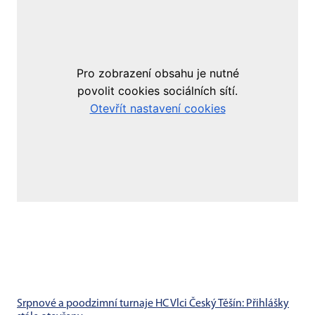
Srpnové a poodzimní turnaje HC Vlci Český Těšín: Přihlášky