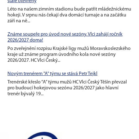
stále otevřeny
Léto na našem zimním stadionu bude patřit mládežnickému
hokeji. V srpnu nás čekají dva domácí turnaje a na začátku
září na ně...
Známe soupeře pro úvod nové sezóny. Vlci zahájí ročník
2026/2027 doma!
Po zveřejnění rozpisu Krajské ligy mužů Moravskoslezského
kraje už známe program úvodního kola nové sezóny
2026/2027. HC Vlci Český...
Novým trenérem "A" týmu se stává Petr Tejkl
Trenérské křeslo “A” týmu mužů HC Vlci Český Těšín převzal
pro budoucí hokejovou sezónu 2026/2027 jako hlavní
trenér bývalý 19...