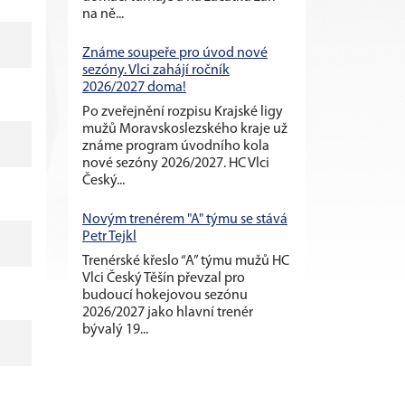
na ně...
Známe soupeře pro úvod nové
sezóny. Vlci zahájí ročník
2026/2027 doma!
Po zveřejnění rozpisu Krajské ligy
mužů Moravskoslezského kraje už
známe program úvodního kola
nové sezóny 2026/2027. HC Vlci
Český...
Novým trenérem "A" týmu se stává
Petr Tejkl
Trenérské křeslo “A” týmu mužů HC
Vlci Český Těšín převzal pro
budoucí hokejovou sezónu
2026/2027 jako hlavní trenér
bývalý 19...