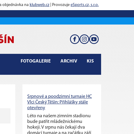
 a objednávka na
klubweb.cz
| Provozuje
eSports.cz, s.r.o.
FOTOGALERIE
ARCHIV
KIS
Srpnové a poodzimní turnaje HC
Vlci Český Těšín: Přihlášky stále
otevřeny
Léto na našem zimním stadionu
bude patřit mládežnickému
hokeji. V srpnu nás čekají dva
domácí turnaje a na začátku září