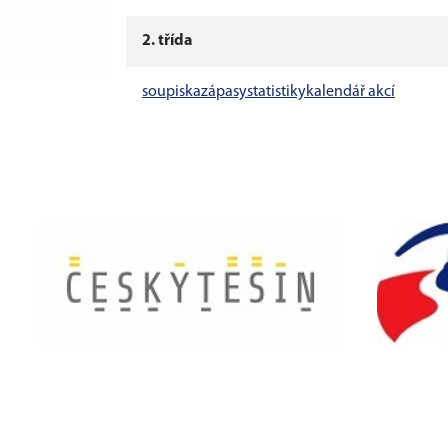
2. třída
soupiska
zápasy
statistiky
kalendář akcí