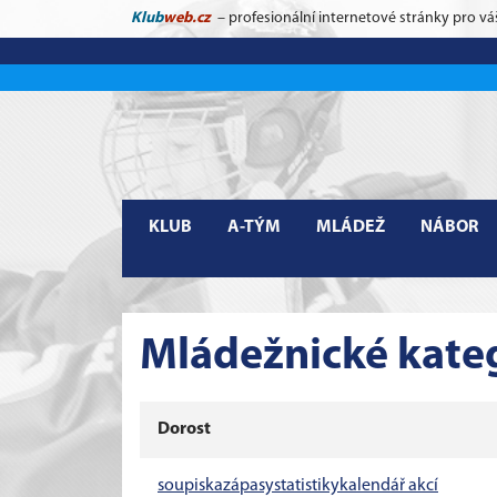
Klub
web.cz
– profesionální internetové stránky pro vá
KLUB
A-TÝM
MLÁDEŽ
NÁBOR
Mládežnické kate
Dorost
soupiska
zápasy
statistiky
kalendář akcí