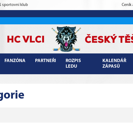
š sportovní klub
Ceník
FANZÓNA
PARTNEŘI
ROZPIS
KALENDÁŘ
LEDU
ZÁPASŮ
gorie