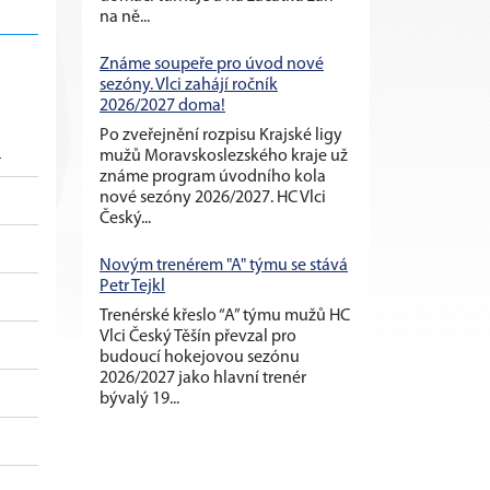
na ně...
Známe soupeře pro úvod nové
sezóny. Vlci zahájí ročník
2026/2027 doma!
Po zveřejnění rozpisu Krajské ligy
M
mužů Moravskoslezského kraje už
známe program úvodního kola
nové sezóny 2026/2027. HC Vlci
Český...
Novým trenérem "A" týmu se stává
Petr Tejkl
Trenérské křeslo “A” týmu mužů HC
Vlci Český Těšín převzal pro
budoucí hokejovou sezónu
2026/2027 jako hlavní trenér
bývalý 19...