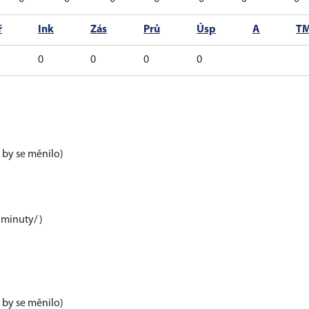
ř
Ink
Zás
Prů
Úsp
A
T
0
0
0
0
e by se měnilo)
 minuty/ )
e by se měnilo)