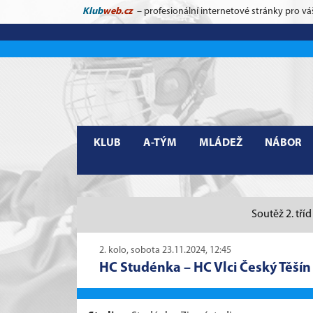
Klub
web.cz
– profesionální internetové stránky pro vá
KLUB
A-TÝM
MLÁDEŽ
NÁBOR
Soutěž 2. tří
2. kolo, sobota 23.11.2024, 12:45
HC Studénka
–
HC Vlci Český Těšín