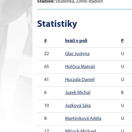
Stadion:
Studénka, Zimní stadion
Statistiky
#
hráči v poli
P
22
Glac Justyna
U
65
Hořčica Matyáš
U
41
Huczala Daniel
U
6
Juzek Michal
B
10
Juzková Sára
U
8
Martýnková Adéla
U
17
Mlčoch Michael
U