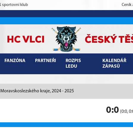
š sportovní klub
Ceník
FANZÓNA
PARTNEŘI
ROZPIS
KALENDÁŘ
LEDU
ZÁPASŮ
d Moravskoslezského kraje, 2024 - 2025
0:0
(0:0, 0: