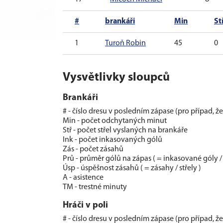
#
brankáři
Min
St
1
Turoň Robin
45
0
Vysvětlivky sloupců
Brankáři
# - číslo dresu v posledním zápase (pro případ, ž
Min - počet odchytaných minut
Stř - počet střel vyslaných na brankáře
Ink - počet inkasovaných gólů
Zás - počet zásahů
Prů - průměr gólů na zápas ( = inkasované góly /
Úsp - úspěšnost zásahů ( = zásahy / střely )
A - asistence
TM - trestné minuty
Hráči v poli
# - číslo dresu v posledním zápase (pro případ, ž