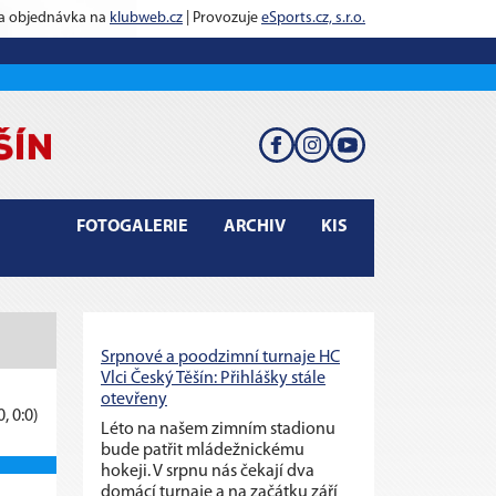
 a objednávka na
klubweb.cz
| Provozuje
eSports.cz, s.r.o.
FOTOGALERIE
ARCHIV
KIS
Srpnové a poodzimní turnaje HC
Vlci Český Těšín: Přihlášky stále
otevřeny
0, 0:0)
Léto na našem zimním stadionu
bude patřit mládežnickému
hokeji. V srpnu nás čekají dva
domácí turnaje a na začátku září