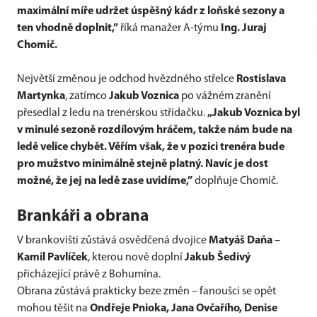
maximální míře udržet úspěšný kádr z loňské sezony a
ten vhodně doplnit,”
říká manažer A-týmu
Ing. Juraj
Chomič.
Největší změnou je odchod hvězdného střelce
Rostislava
Martynka
, zatímco
Jakub Voznica
po vážném zranění
přesedlal z ledu na trenérskou střídačku.
„Jakub Voznica byl
v minulé sezoně rozdílovým hráčem, takže nám bude na
ledě velice chybět. Věřím však, že v pozici trenéra bude
pro mužstvo minimálně stejně platný. Navíc je dost
možné, že jej na ledě zase uvidíme,”
doplňuje Chomič.
Brankáři a obrana
V brankovišti zůstává osvědčená dvojice
Matyáš Daňa –
Kamil Pavlíček
, kterou nově doplní
Jakub Šedivý
přicházející právě z Bohumína.
Obrana zůstává prakticky beze změn – fanoušci se opět
mohou těšit na
Ondřeje Pnioka, Jana Ovčařího, Denise