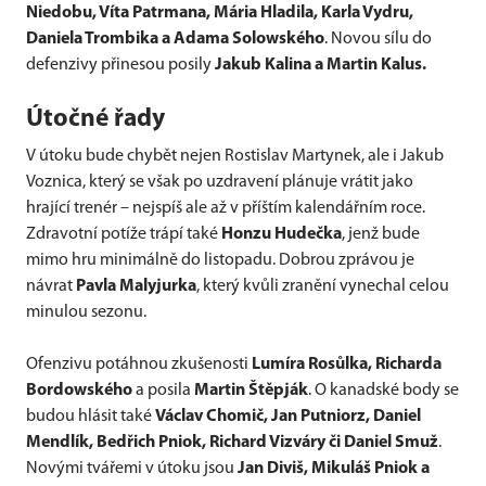
Niedobu, Víta Patrmana, Mária Hladila, Karla Vydru,
Daniela Trombika a Adama Solowského
. Novou sílu do
defenzivy přinesou posily
Jakub Kalina a Martin Kalus.
Útočné řady
V útoku bude chybět nejen Rostislav Martynek, ale i Jakub
Voznica, který se však po uzdravení plánuje vrátit jako
hrající trenér – nejspíš ale až v příštím kalendářním roce.
Zdravotní potíže trápí také
Honzu Hudečka
, jenž bude
mimo hru minimálně do listopadu. Dobrou zprávou je
návrat
Pavla Malyjurka
, který kvůli zranění vynechal celou
minulou sezonu.
Ofenzivu potáhnou zkušenosti
Lumíra Rosůlka, Richarda
Bordowského
a posila
Martin Štěpják
. O kanadské body se
budou hlásit také
Václav Chomič, Jan Putniorz, Daniel
Mendlík, Bedřich Pniok, Richard Vizváry či Daniel Smuž
.
Novými tvářemi v útoku jsou
Jan Diviš, Mikuláš Pniok a