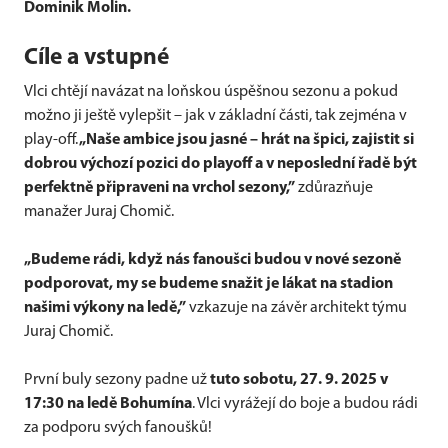
Dominik Molin.
Cíle a vstupné
Vlci chtějí navázat na loňskou úspěšnou sezonu a pokud
možno ji ještě vylepšit – jak v základní části, tak zejména v
play-off.
„Naše ambice jsou jasné – hrát na špici, zajistit si
dobrou výchozí pozici do playoff a v neposlední řadě být
perfektně připraveni na vrchol sezony,”
zdůrazňuje
manažer Juraj Chomič.
„Budeme rádi, když nás fanoušci budou v nové sezoně
podporovat, my se budeme snažit je lákat na stadion
našimi výkony na ledě,”
vzkazuje na závěr architekt týmu
Juraj Chomič.
První buly sezony padne už
tuto sobotu, 27. 9. 2025 v
17:30 na ledě Bohumína
. Vlci vyrážejí do boje a budou rádi
za podporu svých fanoušků!