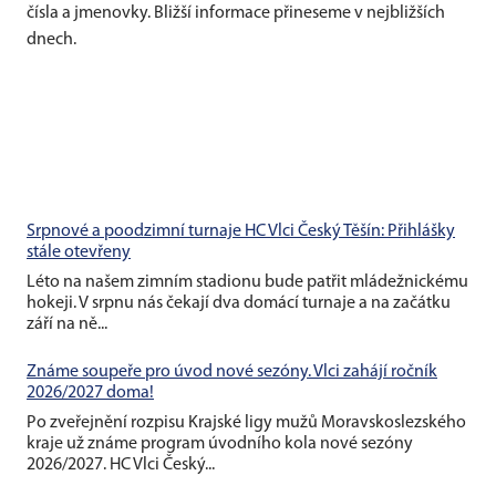
čísla a jmenovky. Bližší informace přineseme v nejbližších
dnech.
Srpnové a poodzimní turnaje HC Vlci Český Těšín: Přihlášky
stále otevřeny
Léto na našem zimním stadionu bude patřit mládežnickému
hokeji. V srpnu nás čekají dva domácí turnaje a na začátku
září na ně...
Známe soupeře pro úvod nové sezóny. Vlci zahájí ročník
2026/2027 doma!
Po zveřejnění rozpisu Krajské ligy mužů Moravskoslezského
kraje už známe program úvodního kola nové sezóny
2026/2027. HC Vlci Český...