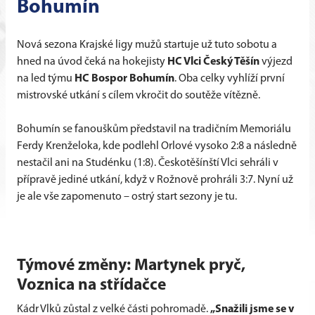
Bohumín
Nová sezona Krajské ligy mužů startuje už tuto sobotu a
hned na úvod čeká na hokejisty
HC Vlci Český Těšín
výjezd
na led týmu
HC Bospor Bohumín
. Oba celky vyhlíží první
mistrovské utkání s cílem vkročit do soutěže vítězně.
Bohumín se fanouškům představil na tradičním Memoriálu
Ferdy Krenželoka, kde podlehl Orlové vysoko 2:8 a následně
nestačil ani na Studénku (1:8). Českotěšínští Vlci sehráli v
přípravě jediné utkání, když v Rožnově prohráli 3:7. Nyní už
je ale vše zapomenuto – ostrý start sezony je tu.
Týmové změny: Martynek pryč,
Voznica na střídačce
Kádr Vlků zůstal z velké části pohromadě.
„Snažili jsme se v