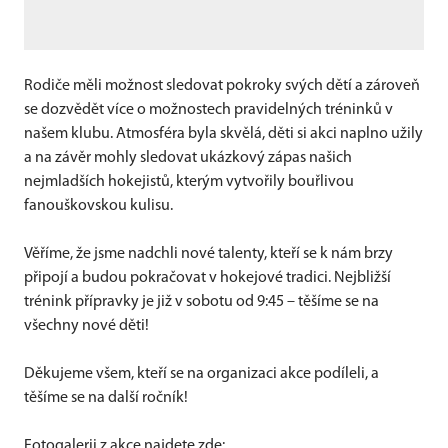
Rodiče měli možnost sledovat pokroky svých dětí a zároveň
se dozvědět více o možnostech pravidelných tréninků v
našem klubu. Atmosféra byla skvělá, děti si akci naplno užily
a na závěr mohly sledovat ukázkový zápas našich
nejmladších hokejistů, kterým vytvořily bouřlivou
fanouškovskou kulisu.
Věříme, že jsme nadchli nové talenty, kteří se k nám brzy
připojí a budou pokračovat v hokejové tradici. Nejbližší
trénink přípravky je již v sobotu od 9:45 – těšíme se na
všechny nové děti!
Děkujeme všem, kteří se na organizaci akce podíleli, a
těšíme se na další ročník!
Fotogalerii z akce najdete zde: