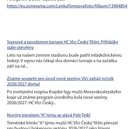
https://eu.zonerama.com/LenkaTomsovafoto/Album/13904854
Srpnové a poodzimní turnaje HC Vlci Český Těšín: Přihlášky
stále otevřeny
Léto na našem zimním stadionu bude patřit mládežnickému
hokeji. V srpnu nás čekají dva domácí turnaje a na začátku
září na ně...
Známe soupeře pro úvod nové sezóny. Vlci zahájí ročník
2026/2027 doma!
Po zveřejnění rozpisu Krajské ligy mužů Moravskoslezského
kraje už známe program úvodního kola nové sezóny
2026/2027. HC Vlci Český...
Novým trenérem "A" týmu se stává Petr Tejkl
Trenérské křeslo “A” týmu mužů HC Vlci Český Těšín převzal
pro budoucí hokejovou sezónu 2026/2027 jako hlavní