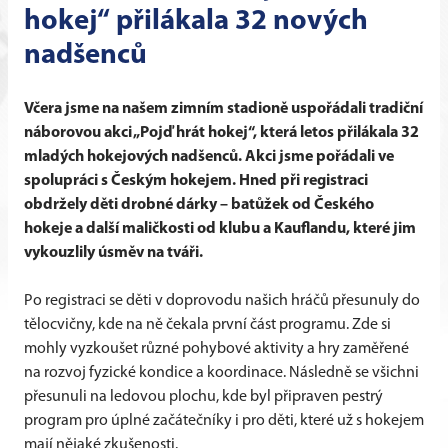
hokej“ přilákala 32 nových
nadšenců
Včera jsme na našem zimním stadioně uspořádali tradiční
náborovou akci „Pojď hrát hokej“, která letos přilákala 32
mladých hokejových nadšenců. Akci jsme pořádali ve
spolupráci s Českým hokejem. Hned při registraci
obdržely děti drobné dárky – batůžek od Českého
hokeje a další maličkosti od klubu a Kauflandu, které jim
vykouzlily úsměv na tváři.
Po registraci se děti v doprovodu našich hráčů přesunuly do
tělocvičny, kde na ně čekala první část programu. Zde si
mohly vyzkoušet různé pohybové aktivity a hry zaměřené
na rozvoj fyzické kondice a koordinace. Následně se všichni
přesunuli na ledovou plochu, kde byl připraven pestrý
program pro úplné začátečníky i pro děti, které už s hokejem
mají nějaké zkušenosti.