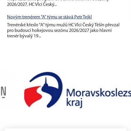
2026/2027. HC Vlci Český...
Novým trenérem "A" týmu se stává Petr Tejkl
Trenérské křeslo “A” týmu mužů HC Vlci Český Těšín převzal
pro budoucí hokejovou sezónu 2026/2027 jako hlavní
trenér bývalý 19...