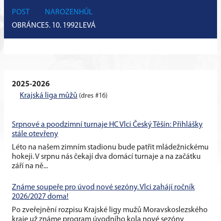
POST
NAROZEN
HŮL
OBRÁNCE
5. 10. 1992
LEVÁ
2025-2026
Krajská liga můžů
(dres #16)
Srpnové a poodzimní turnaje HC Vlci Český Těšín: Přihlášky
stále otevřeny
Léto na našem zimním stadionu bude patřit mládežnickému
hokeji. V srpnu nás čekají dva domácí turnaje a na začátku
září na ně...
Známe soupeře pro úvod nové sezóny. Vlci zahájí ročník
2026/2027 doma!
Po zveřejnění rozpisu Krajské ligy mužů Moravskoslezského
kraje už známe program úvodního kola nové sezóny