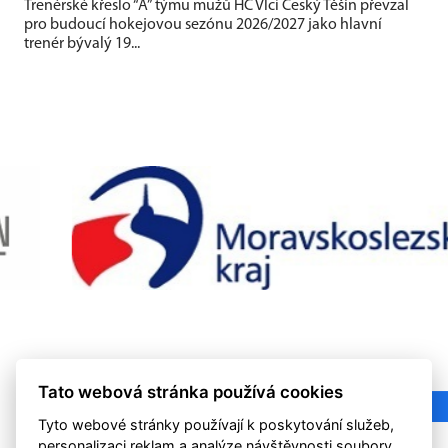
Trenérské křeslo “A” týmu mužů HC Vlci Český Těšín převzal
pro budoucí hokejovou sezónu 2026/2027 jako hlavní
trenér bývalý 19...
Tato webová stránka používá cookies
Tyto webové stránky používají k poskytování služeb,
personalizaci reklam a analýze návštěvnosti soubory