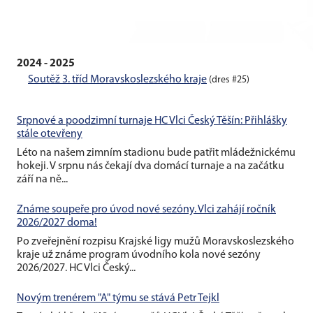
2024 - 2025
Soutěž 3. tříd Moravskoslezského kraje
(dres #25)
Srpnové a poodzimní turnaje HC Vlci Český Těšín: Přihlášky
stále otevřeny
Léto na našem zimním stadionu bude patřit mládežnickému
hokeji. V srpnu nás čekají dva domácí turnaje a na začátku
září na ně...
Známe soupeře pro úvod nové sezóny. Vlci zahájí ročník
2026/2027 doma!
Po zveřejnění rozpisu Krajské ligy mužů Moravskoslezského
kraje už známe program úvodního kola nové sezóny
2026/2027. HC Vlci Český...
Novým trenérem "A" týmu se stává Petr Tejkl