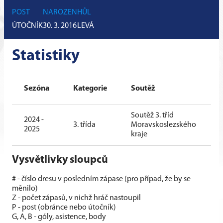
POST
NAROZEN
HŮL
ÚTOČNÍK
30. 3. 2016
LEVÁ
Statistiky
Sezóna
Kategorie
Soutěž
Soutěž 3. tříd
2024 -
3. třída
Moravskoslezského
2025
kraje
Vysvětlivky sloupců
# - číslo dresu v posledním zápase (pro případ, že by se
měnilo)
Z - počet zápasů, v nichž hráč nastoupil
P - post (obránce nebo útočník)
G, A, B - góly, asistence, body