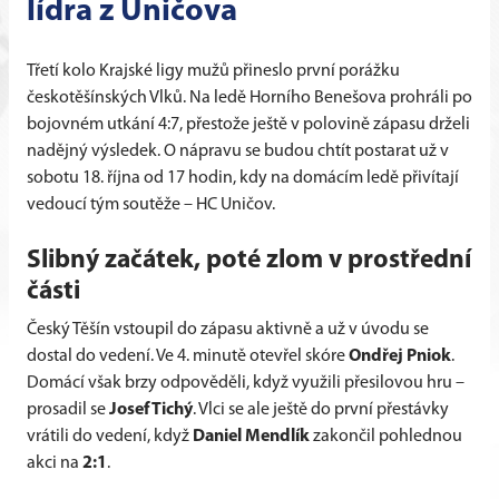
lídra z Uničova
Třetí kolo Krajské ligy mužů přineslo první porážku
českotěšínských Vlků. Na ledě Horního Benešova prohráli po
bojovném utkání 4:7, přestože ještě v polovině zápasu drželi
nadějný výsledek. O nápravu se budou chtít postarat už v
sobotu 18. října od 17 hodin, kdy na domácím ledě přivítají
vedoucí tým soutěže – HC Uničov.
Slibný začátek, poté zlom v prostřední
části
Český Těšín vstoupil do zápasu aktivně a už v úvodu se
dostal do vedení. Ve 4. minutě otevřel skóre
Ondřej Pniok
.
Domácí však brzy odpověděli, když využili přesilovou hru –
prosadil se
Josef Tichý
. Vlci se ale ještě do první přestávky
vrátili do vedení, když
Daniel Mendlík
zakončil pohlednou
akci na
2:1
.