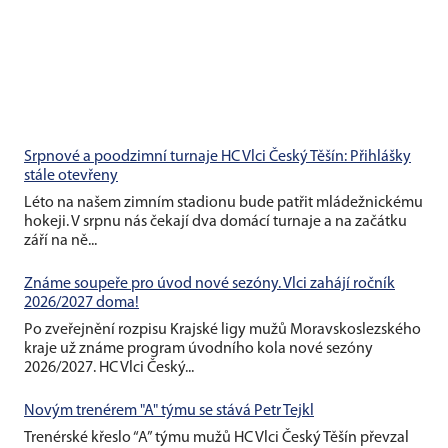
Srpnové a poodzimní turnaje HC Vlci Český Těšín: Přihlášky
stále otevřeny
Léto na našem zimním stadionu bude patřit mládežnickému
hokeji. V srpnu nás čekají dva domácí turnaje a na začátku
září na ně...
Známe soupeře pro úvod nové sezóny. Vlci zahájí ročník
2026/2027 doma!
Po zveřejnění rozpisu Krajské ligy mužů Moravskoslezského
kraje už známe program úvodního kola nové sezóny
2026/2027. HC Vlci Český...
Novým trenérem "A" týmu se stává Petr Tejkl
Trenérské křeslo “A” týmu mužů HC Vlci Český Těšín převzal