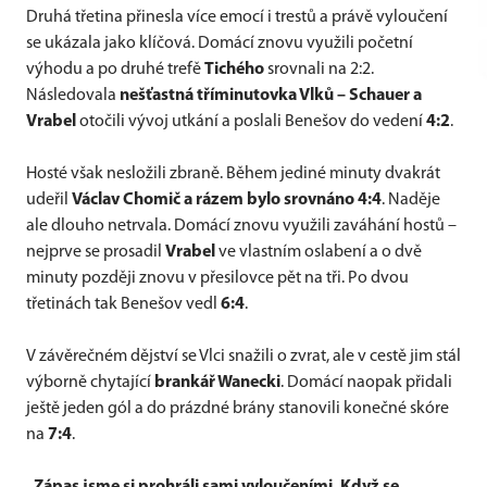
Druhá třetina přinesla více emocí i trestů a právě vyloučení
se ukázala jako klíčová. Domácí znovu využili početní
výhodu a po druhé trefě
Tichého
srovnali na 2:2.
Následovala
nešťastná tříminutovka Vlků – Schauer a
Vrabel
otočili vývoj utkání a poslali Benešov do vedení
4:2
.
Hosté však nesložili zbraně. Během jediné minuty dvakrát
udeřil
Václav Chomič a rázem bylo srovnáno 4:4
. Naděje
ale dlouho netrvala. Domácí znovu využili zaváhání hostů –
nejprve se prosadil
Vrabel
ve vlastním oslabení a o dvě
minuty později znovu v přesilovce pět na tři. Po dvou
třetinách tak Benešov vedl
6:4
.
V závěrečném dějství se Vlci snažili o zvrat, ale v cestě jim stál
výborně chytající
brankář Wanecki
. Domácí naopak přidali
ještě jeden gól a do prázdné brány stanovili konečné skóre
na
7:4
.