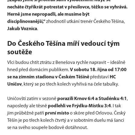
„Zápas jsme si prohráli sami vyloučeními. Když se
necháte čtyřikrát potrestat v přesilovce, těžko se vyhrává.
Herně jsme nepropadli, ale musíme být
disciplinovanější,“
zhodnotil utkání trenér Českého Těšína,
Jakub Voznica
.
Do Českého Těšína míří vedoucí tým
soutěže
Vlci budou chtít ztrátu z Benešova rychle napravit – ideálně
hned před domácím publikem.
V sobotu 18. října od 17:00
se na zimním stadionu v Českém Těšíně
představí
HC
Uničov
, který se po třech kolech vyhřívá na čele tabulky.
Uničovští zatím v sezoně
porazili Krnov 6:4 a Studénku 4:1
,
naposledy ale těsně
podlehli ve Frýdku-Místku 3:4
. I tak
jim průběžně patří
první místo
o skóre před Orlovou. Český
Těšín je po třech kolech čtvrtý a v sobotním duelu má šanci
se na svého soupeře bodově dotáhnout.