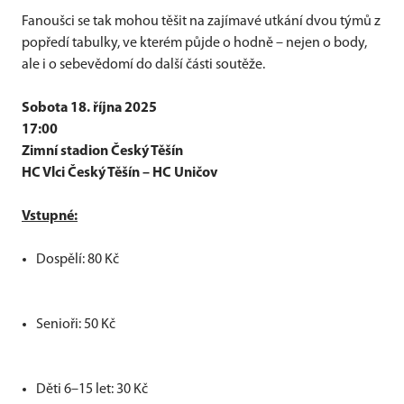
Fanoušci se tak mohou těšit na zajímavé utkání dvou týmů z
popředí tabulky, ve kterém půjde o hodně – nejen o body,
ale i o sebevědomí do další části soutěže.
Sobota 18. října 2025
17:00
Zimní stadion Český Těšín
HC Vlci Český Těšín – HC Uničov
Vstupné:
Dospělí: 80 Kč
Senioři: 50 Kč
Děti 6–15 let: 30 Kč