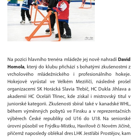
Na pozici hlavního trenéra mládeže jej nově nahradí
David
Homola
, který do klubu přichází s bohatými zkušenostmi z
vrcholového mládežnického i profesionálního hokeje.
Hokejově vyrůstal ve Velkém Meziříčí, následně prošel
organizacemi SK Horácká Slavia Třebíč, HC Dukla Jihlava a
akademií HC Oceláři Třinec, kde získal i mistrovský titul v
juniorské kategorii. Zkušenosti sbíral také v kanadské WHL,
během výměnných pobytů ve Finsku a v reprezentačních
výběrech České republiky od U16 do U18. Na seniorské
úrovni působil ve Frýdku-Místku, Havířově či Novém Jičíně,
přičemž naposledy oblékal dres LHK Jestřábi Prostějov, kam