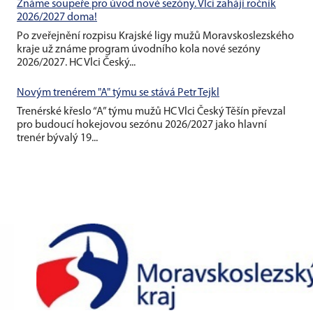
Známe soupeře pro úvod nové sezóny. Vlci zahájí ročník
2026/2027 doma!
Po zveřejnění rozpisu Krajské ligy mužů Moravskoslezského
kraje už známe program úvodního kola nové sezóny
2026/2027. HC Vlci Český...
Novým trenérem "A" týmu se stává Petr Tejkl
Trenérské křeslo “A” týmu mužů HC Vlci Český Těšín převzal
pro budoucí hokejovou sezónu 2026/2027 jako hlavní
trenér bývalý 19...