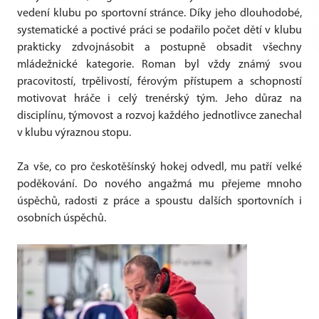
vedení klubu po sportovní stránce. Díky jeho dlouhodobé,
systematické a poctivé práci se podařilo počet dětí v klubu
prakticky zdvojnásobit a postupně obsadit všechny
mládežnické kategorie. Roman byl vždy známý svou
pracovitostí, trpělivostí, férovým přístupem a schopností
motivovat hráče i celý trenérský tým. Jeho důraz na
disciplínu, týmovost a rozvoj každého jednotlivce zanechal
v klubu výraznou stopu.
Za vše, co pro českotěšínský hokej odvedl, mu patří velké
poděkování. Do nového angažmá mu přejeme mnoho
úspěchů, radosti z práce a spoustu dalších sportovních i
osobních úspěchů.