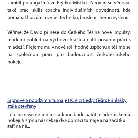
zamířil po angažmá ve Frýdku-Místku. Zároveň se věnoval
také práci skills coacha individuálních dovedností, kde
pomáhal hráčům rozvíjet techniku, bruslení i herní myšlení.
Věříme, že David přinese do Českého Těšína nové impulzy,
moderní pohled na výchovu hráčů a další posun v práci s
mládeží. Přejeme mu v nové roli hodně úspěchů a těšíme se
na společnou práci pro budoucnost českotěšínského
hokeje.
Srpnové a poodzimní turnaje HC Vlci Český Těšín: Přihlášky
stále otevřeny
Léto na našem zimním stadionu bude patřit mládežnickému
hokeji. V srpnu nás čekají dva domácí turnaje a na začátku
září na ně...