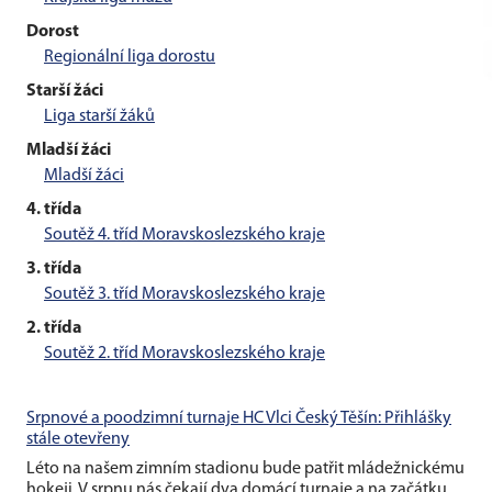
Dorost
Regionální liga dorostu
Starší žáci
Liga starší žáků
Mladší žáci
Mladší žáci
4. třída
Soutěž 4. tříd Moravskoslezského kraje
3. třída
Soutěž 3. tříd Moravskoslezského kraje
2. třída
Soutěž 2. tříd Moravskoslezského kraje
Srpnové a poodzimní turnaje HC Vlci Český Těšín: Přihlášky
stále otevřeny
Léto na našem zimním stadionu bude patřit mládežnickému
hokeji. V srpnu nás čekají dva domácí turnaje a na začátku