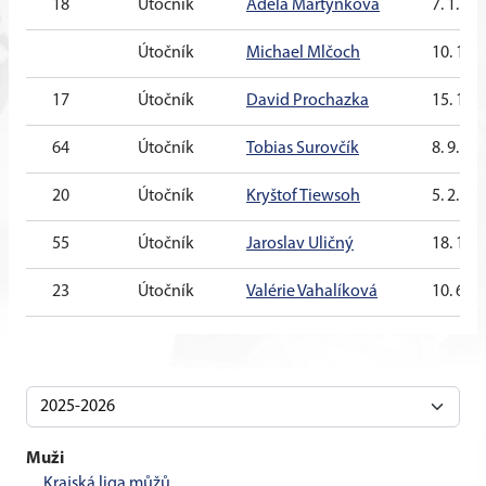
18
Útočník
Adéla Martýnková
7. 1. 20
Útočník
Michael Mlčoch
10. 1. 2
17
Útočník
David Prochazka
15. 12.
64
Útočník
Tobias Surovčík
8. 9. 20
20
Útočník
Kryštof Tiewsoh
5. 2. 20
55
Útočník
Jaroslav Uličný
18. 10.
23
Útočník
Valérie Vahalíková
10. 6. 2
Muži
Krajská liga můžů