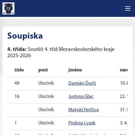
Soupiska
4. třída:
Soutěž 4. tříd Moravskoslezského kraje
2025-2026
číslo
post
jméno
naroze
49
Útočník
Damián Ďuriš
10. 8. 2
16
Útočník
Justyna Glac
22. 10.
Útočník
Matyáš Hořčica
31. 5. 2
1
Útočník
Prokop Lysek
3. 4. 20