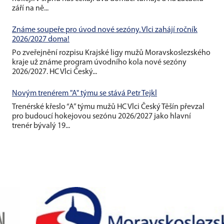
září na ně...
Známe soupeře pro úvod nové sezóny. Vlci zahájí ročník
2026/2027 doma!
Po zveřejnění rozpisu Krajské ligy mužů Moravskoslezského
kraje už známe program úvodního kola nové sezóny
2026/2027. HC Vlci Český...
Novým trenérem "A" týmu se stává Petr Tejkl
Trenérské křeslo “A” týmu mužů HC Vlci Český Těšín převzal
pro budoucí hokejovou sezónu 2026/2027 jako hlavní
trenér bývalý 19...