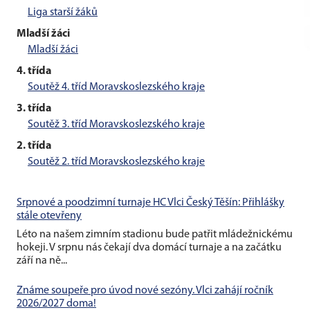
Liga starší žáků
Mladší žáci
Mladší žáci
4. třída
Soutěž 4. tříd Moravskoslezského kraje
3. třída
Soutěž 3. tříd Moravskoslezského kraje
2. třída
Soutěž 2. tříd Moravskoslezského kraje
Srpnové a poodzimní turnaje HC Vlci Český Těšín: Přihlášky
stále otevřeny
Léto na našem zimním stadionu bude patřit mládežnickému
hokeji. V srpnu nás čekají dva domácí turnaje a na začátku
září na ně...
Známe soupeře pro úvod nové sezóny. Vlci zahájí ročník
2026/2027 doma!