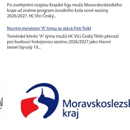
Po zveřejnění rozpisu Krajské ligy mužů Moravskoslezského
kraje už známe program úvodního kola nové sezóny
2026/2027. HC Vlci Český...
Novým trenérem "A" týmu se stává Petr Tejkl
Trenérské křeslo “A” týmu mužů HC Vlci Český Těšín převzal
pro budoucí hokejovou sezónu 2026/2027 jako hlavní
trenér bývalý 19...