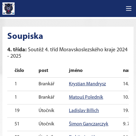
Soupiska
4. třída:
Soutěž 4. tříd Moravskoslezského kraje 2024
- 2025
číslo
post
jméno
naroz
1
Brankář
Krystian Mandrysz
14. 6.
1
Brankář
Matouš Poledník
10. 7.
19
Útočník
Ladislav Billich
19. 3.
51
Útočník
Šimon Ganczarczyk
9. 7. 2