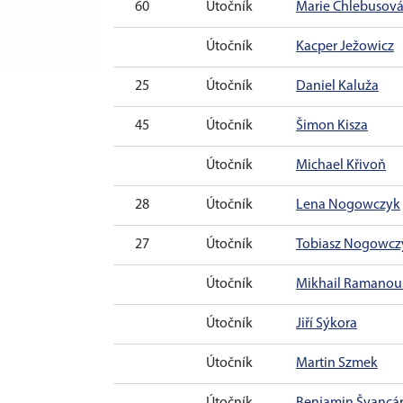
60
Útočník
Marie Chlebusov
Útočník
Kacper Ježowicz
25
Útočník
Daniel Kaluža
45
Útočník
Šimon Kisza
Útočník
Michael Křivoň
28
Útočník
Lena Nogowczyk
27
Útočník
Tobiasz Nogowcz
Útočník
Mikhail Ramanou
Útočník
Jiří Sýkora
Útočník
Martin Szmek
Útočník
Benjamin Švancá