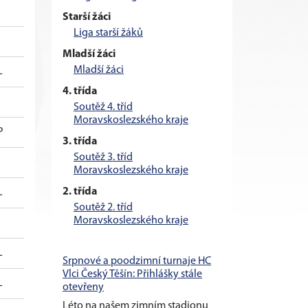
Starší žáci
Liga starší žáků
Mladší žáci
Mladší žáci
L
4. třída
Soutěž 4. tříd
Moravskoslezského kraje
P
3. třída
Soutěž 3. tříd
Moravskoslezského kraje
2. třída
L
Soutěž 2. tříd
Moravskoslezského kraje
L
Srpnové a poodzimní turnaje HC
Vlci Český Těšín: Přihlášky stále
L
otevřeny
Léto na našem zimním stadionu