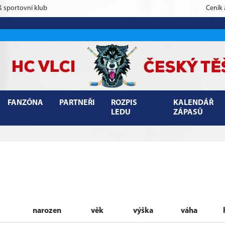
š sportovní klub
Ceník
FANZÓNA
PARTNEŘI
ROZPIS
KALENDÁŘ
LEDU
ZÁPASŮ
narozen
věk
výška
váha