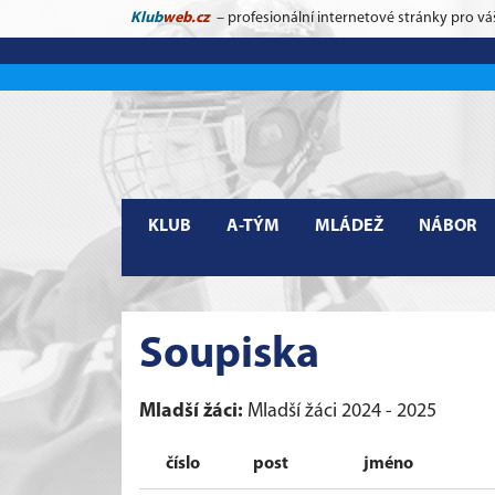
Klub
web.cz
– profesionální internetové stránky pro vá
KLUB
A-TÝM
MLÁDEŽ
NÁBOR
Soupiska
Mladší žáci:
Mladší žáci 2024 - 2025
číslo
post
jméno