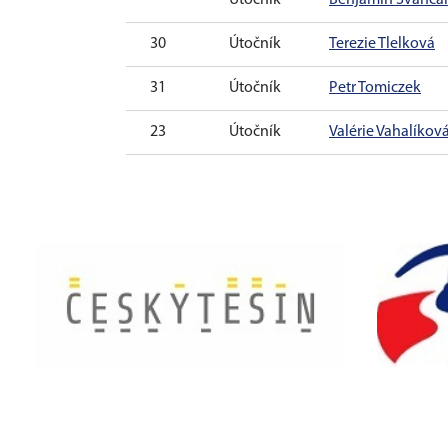
30
Útočník
Terezie Tlelková
31
Útočník
Petr Tomiczek
23
Útočník
Valérie Vahalíkov