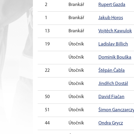
2
Brankář
Rupert Gazda
1
Brankář
Jakub Horos
13
Brankář
Vojtěch Kawulok
19
Útočník
Ladislav Billich
Útočník
Dominik Bouška
22
Útočník
Štěpán Čabla
Útočník
Jindřich Dostál
50
Útočník
David Fiačan
51
Útočník
Šimon Ganczarcz
44
Útočník
Ondra Grycz