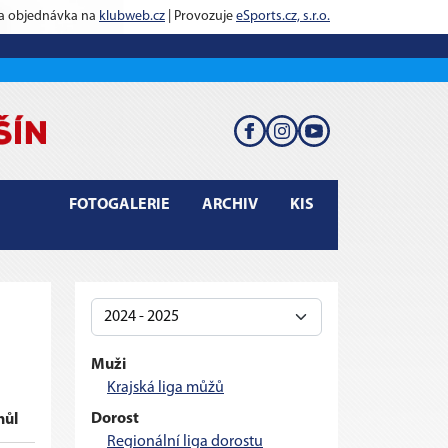
 a objednávka na
klubweb.cz
| Provozuje
eSports.cz, s.r.o.
FOTOGALERIE
ARCHIV
KIS
Muži
Krajská liga můžů
Dorost
hůl
Regionální liga dorostu