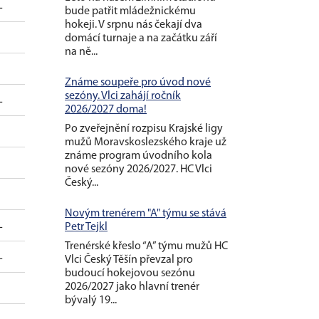
L
bude patřit mládežnickému
hokeji. V srpnu nás čekají dva
domácí turnaje a na začátku září
na ně...
Známe soupeře pro úvod nové
sezóny. Vlci zahájí ročník
L
2026/2027 doma!
Po zveřejnění rozpisu Krajské ligy
mužů Moravskoslezského kraje už
známe program úvodního kola
nové sezóny 2026/2027. HC Vlci
Český...
Novým trenérem "A" týmu se stává
L
Petr Tejkl
Trenérské křeslo “A” týmu mužů HC
L
Vlci Český Těšín převzal pro
budoucí hokejovou sezónu
2026/2027 jako hlavní trenér
bývalý 19...
L